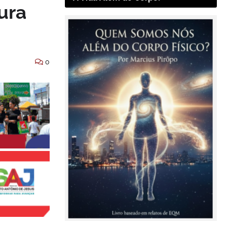
ura
0