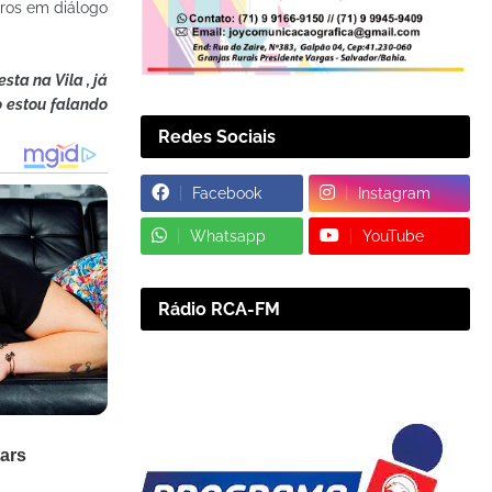
iros em diálogo
sta na Vila , já
 estou falando
Redes Sociais
Facebook
Instagram
Whatsapp
YouTube
Rádio RCA-FM