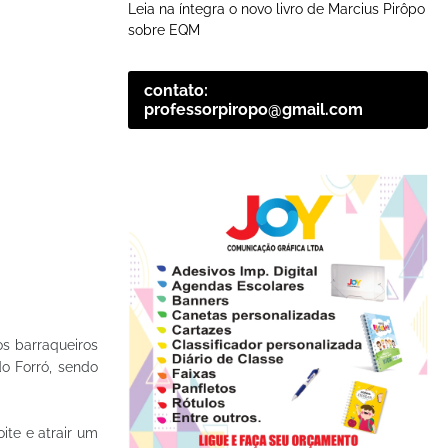
Leia na íntegra o novo livro de Marcius Pirôpo
sobre EQM
contato:
professorpiropo@gmail.com
os barraqueiros
o Forró, sendo
ite e atrair um