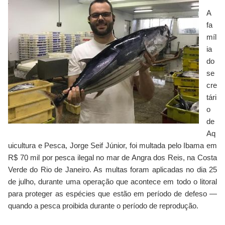
A
fa
míl
ia
do
se
cre
tári
o
de
Aq
uicultura e Pesca, Jorge Seif Júnior, foi multada pelo Ibama em
R$ 70 mil por pesca ilegal no mar de Angra dos Reis, na Costa
Verde do Rio de Janeiro. As multas foram aplicadas no dia 25
de julho, durante uma operação que acontece em todo o litoral
para proteger as espécies que estão em período de defeso —
quando a pesca proibida durante o período de reprodução.