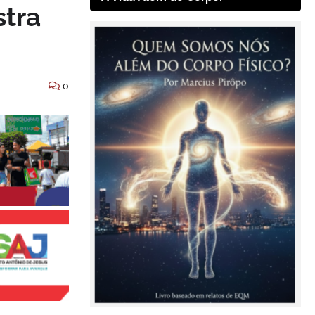
stra
0