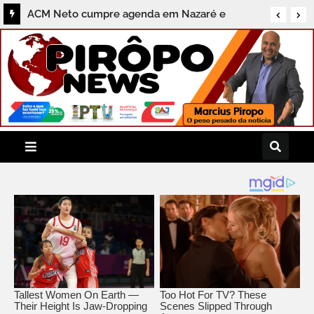
ACM Neto cumpre agenda em Nazaré e
destaca compromissos com a região do
Recôncavo durante coletiva ao Pirôpo News