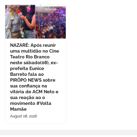
NAZARÉ: Após reunir
uma multidão no Cine
Teatro Rio Branco
neste sábado(08), ex-
prefeita Eunice
Barreto fala ao
PIRÔPO NEWS sobre
sua confiança na
vitória de ACM Neto e
sua reação ao o
movimento #Volta
Mamãe
August 08, 2026