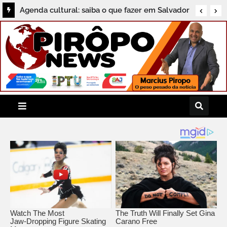
Ricardo Maia destaca articulação em Brasília
Agenda cultural: saiba o que fazer em Salvador
para garantir recursos para municípios da
neste sábado
Bahia (VÍDEO)