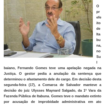
O
pr
efe
ito
de
Ita
bu
na,
no
Su
l
baiano, Fernando Gomes teve uma apelação negada na
Justiça. O gestor pedia a anulação da sentença que
determinou o afastamento dele do cargo. Em decisão desta
segunda-feira (17), a Comarca de Salvador manteve a
decisão do juiz Ulysses Maynard Salgado, da 1ª Vara da
Fazenda Pública de Itabuna. Gomes teve o mandato extinto
por acusação de improbidade administrativa em ato