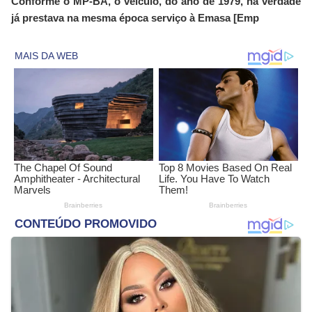
Conforme o MP-BA, o veículo, do ano de 1979, na verdade
já prestava na mesma época serviço à Emasa [Emp