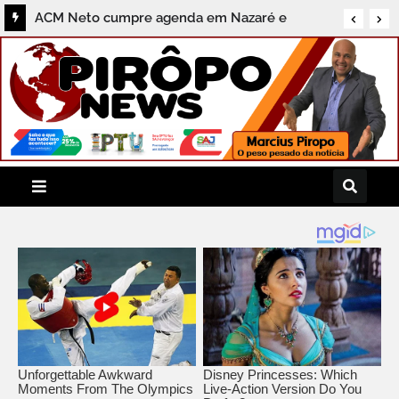
ACM Neto cumpre agenda em Nazaré e
destaca compromissos com a região do
Recôncavo durante coletiva ao Pirôpo News