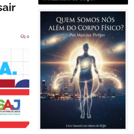
air
0