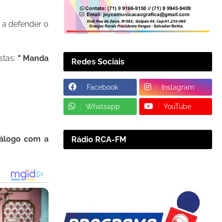
 a defender o
stas:
" Manda
Redes Sociais
Facebook
Instagram
Whatsapp
YouTube
diálogo com a
Rádio RCA-FM