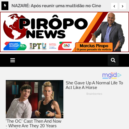
NAZARÉ: Após reunir uma multidão no Cine
Teatro Rio Branco neste sábado(08), ex-
prefeita Eunice Barreto fala ao PIRÔPO NEWS
sobre sua confiança na vitória de ACM Neto e
sua reação ao o movimento #Volta Mamãe