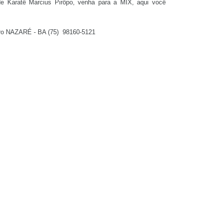
 Karatê Marcius Pirôpo, venha para a MIX, aqui você
ntro NAZARÉ - BA (75) 98160-5121