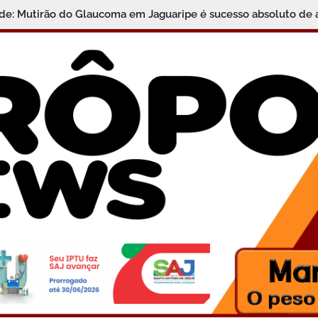
gância, Qualidade e Descontos Especiais no Centro de Santo An
úde: Mutirão do Glaucoma em Jaguaripe é sucesso absoluto d