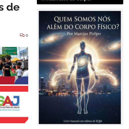
s de
0