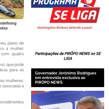
meu plano de
ra a mulher,
Participações de PIRÔPO NEWS no SE
s com quatro
LIGA
os), que pode
icas para as
Governador Jerônimo Rodrigues
em entrevista exclusiva ao
das mulheres,
PIRÔPO NEWS
o associada a
procedimentos