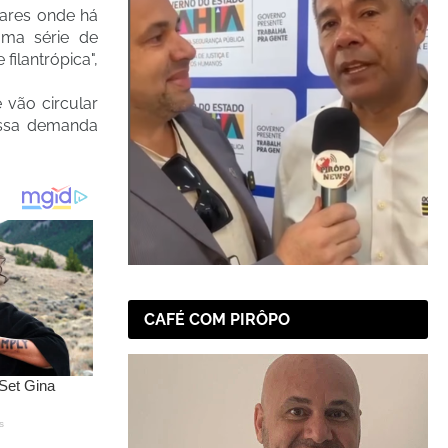
gares onde há
uma série de
ilantrópica",
vão circular
essa demanda
CAFÉ COM PIRÔPO