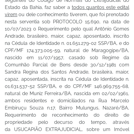
seguintes do Código de Normas do Extrajudicial do
Estado da Bahia, faz saber a
todos quantos este edital
virem
ou dele conhecimento tiverem, que foi prenotado
nesta serventia sob PROTOCOLO 15.690, na data de
10/07/2023 o Requerimento pelo qual Antônio Gomes
Andrade, brasileiro, maior, capaz, aposentado, inscrito
na Cédula de Identidade n. 01.651.279-02 SSP/BA, e do
CPF/MF 174.373.005-59, natural de Maragogipe/BA,
nascido em 11/07/1957, casado sob Regime da
Comunhão Parcial de Bens desde 30/12/1981 com
Sandra Regina dos Santos Andrade, brasileira, maior,
capaz, aposentada, inscrita na Cédula de Identidade n.
01.631.537-52 SSP/BA, e do CPF/MF 146.969.755-68,
natural de Muniz Ferreira/BA, nascida em 02/02/1961,
ambos residentes e domiciliados na Rua Marcelo
Embiruçu Souza n.17, Bairro Mulungus, Nazaré/BA,
Requerimento de reconhecimento do direito de
propriedade pelo decurso do tempo, através
da USUCAPIÃO EXTRAJUDICIAL, sobre um Imóvel