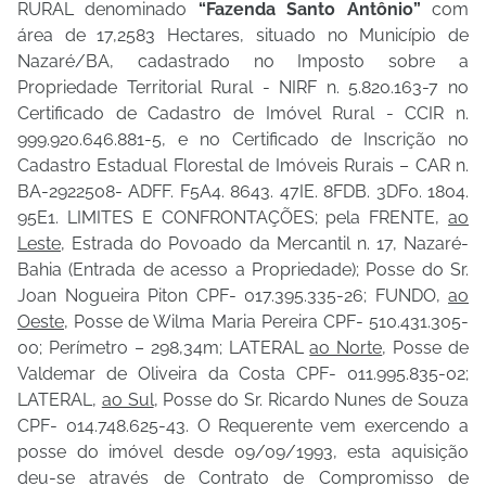
RURAL denominado
“Fazenda Santo Antônio”
com
área de 17,2583 Hectares, situado no Município de
Nazaré/BA, cadastrado no Imposto sobre a
Propriedade Territorial Rural - NIRF n. 5.820.163-7 no
Certificado de Cadastro de Imóvel Rural - CCIR n.
999.920.646.881-5, e no Certificado de Inscrição no
Cadastro Estadual Florestal de Imóveis Rurais – CAR n.
BA-2922508- ADFF. F5A4. 8643. 47IE. 8FDB. 3DF0. 1804.
95E1. LIMITES E CONFRONTAÇÕES; pela FRENTE,
ao
Leste
, Estrada do Povoado da Mercantil n. 17, Nazaré-
Bahia (Entrada de acesso a Propriedade); Posse do Sr.
Joan Nogueira Piton CPF- 017.395.335-26; FUNDO,
ao
Oeste
, Posse de Wilma Maria Pereira CPF- 510.431.305-
00; Perímetro – 298,34m; LATERAL
ao Norte
, Posse de
Valdemar de Oliveira da Costa CPF- 011.995.835-02;
LATERAL,
ao Sul
, Posse do Sr. Ricardo Nunes de Souza
CPF- 014.748.625-43. O Requerente vem exercendo a
posse do imóvel desde 09/09/1993,
esta aquisição
deu-se através de Contrato de Compromisso de