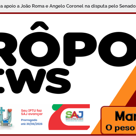
da Polícia Civil da Bahia começam nesta sexta; veja como parti
ara apoio a João Roma e Angelo Coronel na disputa pelo Senad