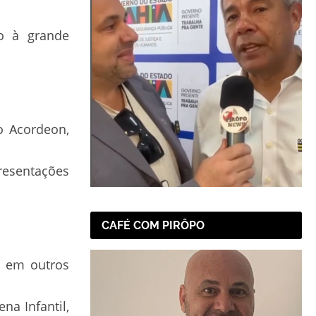
do à grande
o Acordeon,
presentações
CAFÉ COM PIRÔPO
m em outros
na Infantil,