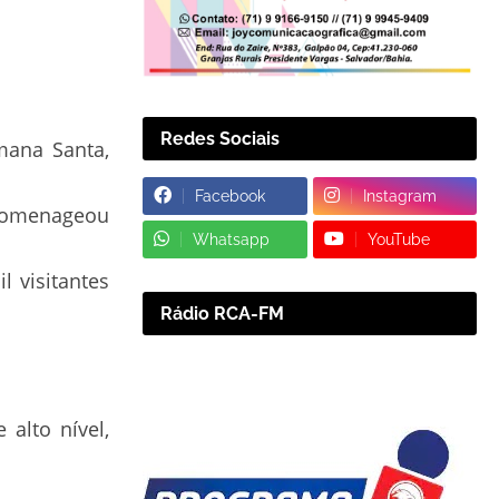
Redes Sociais
mana Santa,
Facebook
Instagram
e homenageou
Whatsapp
YouTube
l visitantes
Rádio RCA-FM
 alto nível,