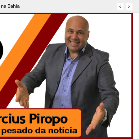
cipar
o na Bahia