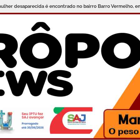
is na Dom Urbano: Elegância, Qualidade e Descontos Especiais 