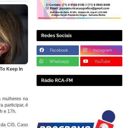
Redes Sociais
Facebook
Instagram
Whatsapp
YouTube
Rádio RCA-FM
a mulheres na
participar, é
4h e 17h.
a da CIS. Caso