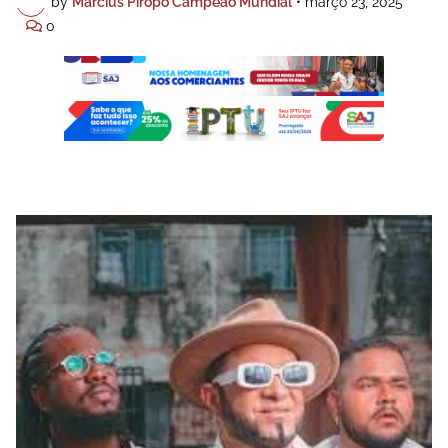
by
Marcius Pirôpo Campeão Mundial
•
março 23, 2025
0