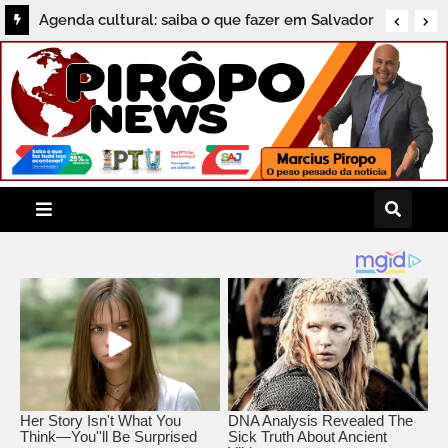
Ricardo Maia destaca articulação em Brasília
Agenda cultural: saiba o que fazer em Salvador
para garantir recursos para municípios da
neste sábado
Bahia (VÍDEO)