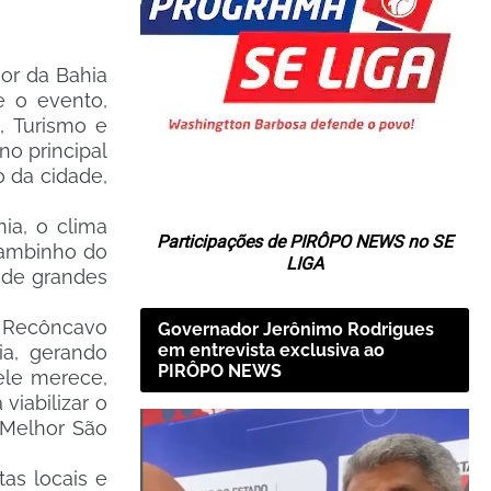
ior da Bahia
e o evento,
a, Turismo e
no principal
o da cidade,
ia, o clima
Participações de PIRÔPO NEWS no SE
hambinho do
LIGA
o de grandes
o Recôncavo
Governador Jerônimo Rodrigues
em entrevista exclusiva ao
a, gerando
PIRÔPO NEWS
ele merece,
viabilizar o
 Melhor São
tas locais e