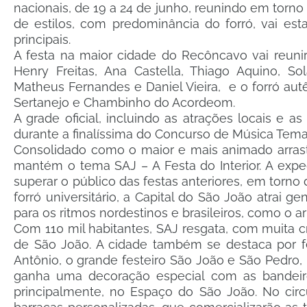
nacionais, de 19 a 24 de junho, reunindo em torno
de estilos, com predominância do forró, vai es
principais.
A festa na maior cidade do Recôncavo vai reuni
Henry Freitas, Ana Castella, Thiago Aquino, So
Matheus Fernandes e Daniel Vieira, e o forró autê
Sertanejo e Chambinho do Acordeom.
A grade oficial, incluindo as atrações locais e 
durante a finalíssima do Concurso de Música Tem
Consolidado como o maior e mais animado arrasta
mantém o tema SAJ – A Festa do Interior. A expe
superar o público das festas anteriores, em torno
forró universitário, a Capital do São João atrai 
para os ritmos nordestinos e brasileiros, como o ar
Com 110 mil habitantes, SAJ resgata, com muita cri
de São João. A cidade também se destaca por fes
Antônio, o grande festeiro São João e São Pedro,
ganha uma decoração especial com as bandeirolas
principalmente, no Espaço do São João. No circu