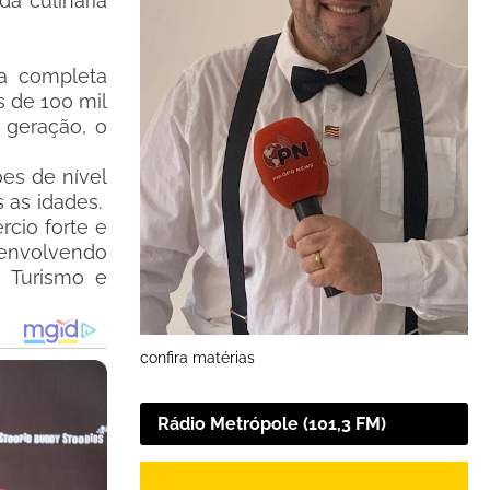
da culinária
a completa
s de 100 mil
 geração, o
es de nível
s as idades.
rcio forte e
 envolvendo
, Turismo e
confira matérias
Rádio Metrópole (101,3 FM)