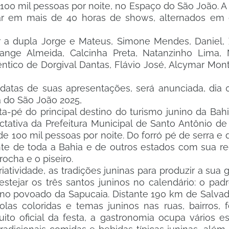
 100 mil pessoas por noite, no Espaço do São João. A
tar em mais de 40 horas de shows, alternados em 
r a dupla Jorge e Mateus, Simone Mendes, Daniel, 
lange Almeida, Calcinha Preta, Natanzinho Lima, N
ntico de Dorgival Dantas, Flávio José, Alcymar Mont
as datas de suas apresentações, será anunciada, dia
a do São João 2025,
-pé do principal destino do turismo junino da Bahi
ctativa da Prefeitura Municipal de Santo Antônio de
 de 100 mil pessoas por noite. Do forró pé de serra 
gente de toda a Bahia e de outros estados com sua r
rocha e o piseiro.
atividade, as tradições juninas para produzir a sua 
tejar os três santos juninos no calendário: o padr
 no povoado da Sapucaia. Distante 190 km de Salvad
 coloridas e temas juninos nas ruas, bairros, fei
ito oficial da festa, a gastronomia ocupa vários 