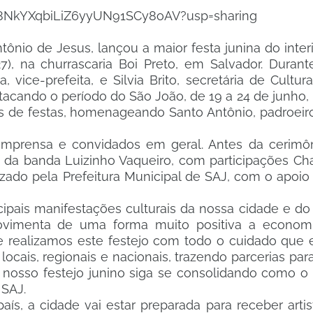
Zj8NkYXqbiLiZ6yyUN91SCy8oAV?usp=sharing
tônio de Jesus, lançou a maior festa junina do inter
27), na churrascaria Boi Preto, em Salvador. Durant
, vice-prefeita, e Silvia Brito, secretária de Cultur
acando o período do São João, de 19 a 24 de junho, 
ses de festas, homenageando Santo Antônio, padroeir
s, imprensa e convidados em geral. Antes da cerimôn
da banda Luizinho Vaqueiro, com participações C
alizado pela Prefeitura Municipal de SAJ, com o apoi
ipais manifestações culturais da nossa cidade e d
vimenta de uma forma muito positiva a economi
 realizamos este festejo com todo o cuidado que 
ocais, regionais e nacionais, trazendo parcerias para 
 nosso festejo junino siga se consolidando como o
 SAJ.
s, a cidade vai estar preparada para receber artis