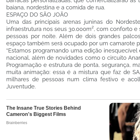
barracas personalizadas, que comercializarão as t
baiana, nordestina e a comida de rua.
ESPAÇO DO SÃO JOÃO
Uma das principais arenas juninas do Norde
infraestrutura nos seus 30.000m², com conforto e 
pessoas por noite. Além de dois grandes palco
espaço também será ocupado por um camarote pr
“Estamos programando uma edição inesquecível 
nacional, além de novidades como o circuito Anarr
Programação e estrutura de ponta, segurança, mai
muita animação: essa é a mistura que faz de SAJ
milhares de pessoas num clima festivo e acolhe
Juventude.