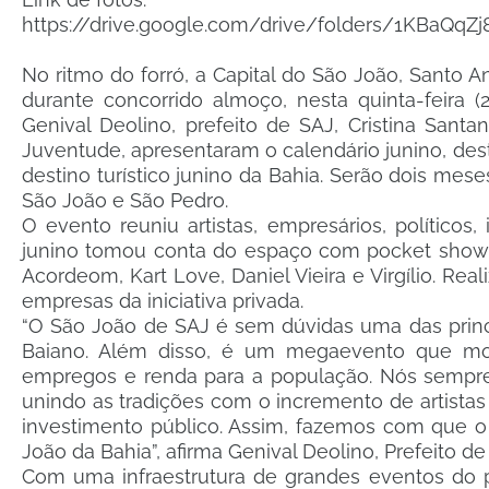
https://drive.google.com/drive/folders/1KBaQq
No ritmo do forró, a Capital do São João, Santo An
durante concorrido almoço, nesta quinta-feira (
Genival Deolino, prefeito de SAJ, Cristina Santana
Juventude, apresentaram o calendário junino, dest
destino turístico junino da Bahia. Serão dois me
São João e São Pedro.
O evento reuniu artistas, empresários, político
junino tomou conta do espaço com pocket show 
Acordeom, Kart Love, Daniel Vieira e Virgílio. Re
empresas da iniciativa privada.
“O São João de SAJ é sem dúvidas uma das princ
Baiano. Além disso, é um megaevento que mo
empregos e renda para a população. Nós sempre
unindo as tradições com o incremento de artistas l
investimento público. Assim, fazemos com que o
João da Bahia”, afirma Genival Deolino, Prefeito de
Com uma infraestrutura de grandes eventos do paí