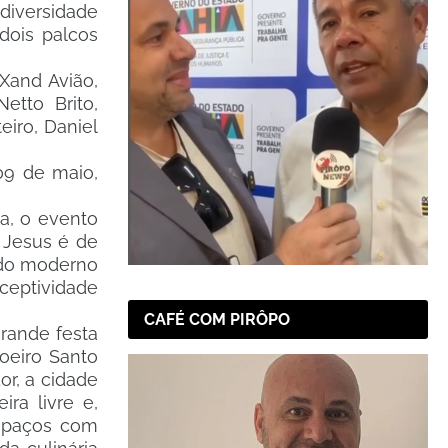
 diversidade
dois palcos
Xand Avião,
etto Brito,
eiro, Daniel
 09 de maio,
a, o evento
 Jesus é de
e do moderno
eceptividade
CAFÉ COM PIRÔPO
grande festa
oeiro Santo
or, a cidade
ra livre e,
espaços com