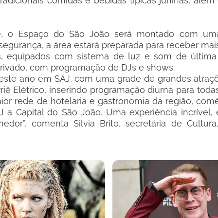
radicionais comidas e bebidas típicas juninas, além 
ste, o Espaço do São João será montado com um
segurança, a área estará preparada para receber mai
s, equipados com sistema de luz e som de última
ivado, com programação de DJs e shows.
este ano em SAJ, com uma grade de grandes atraçõ
iê Elétrico, inserindo programação diurna para toda
or rede de hotelaria e gastronomia da região, comé
 a Capital do São João. Uma experiência incrível,
dor”, comenta Silvia Brito, secretária de Cultura