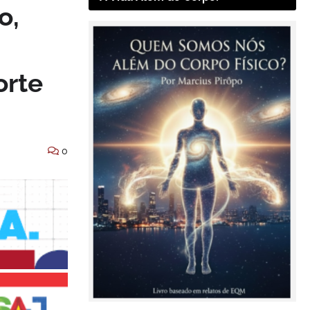
o,
orte
0