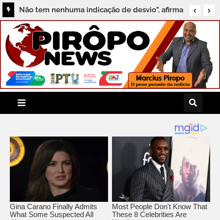
Não tem nenhuma indicação de desvio”, afirma
Professor Tone sobre investigação do MPF em
Aratuípe