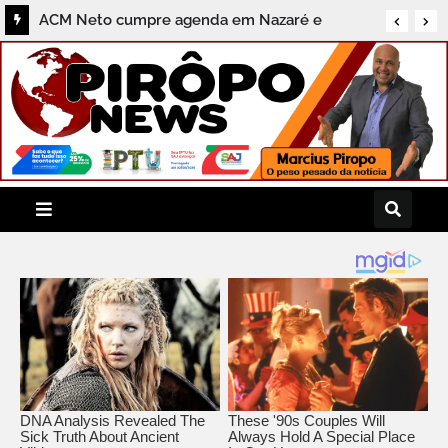
ACM Neto cumpre agenda em Nazaré e
destaca compromissos com a região do
Recôncavo durante coletiva ao Pirôpo News