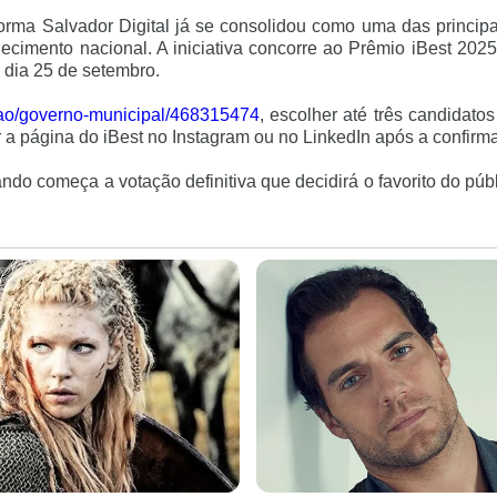
rma Salvador Digital já se consolidou como uma das principa
cimento nacional. A iniciativa concorre ao Prêmio iBest 2025
o dia 25 de setembro.
ao/
governo-municipal/468315474
, escolher até três candidatos
r a página do iBest no Instagram ou no LinkedIn após a confirm
do começa a votação definitiva que decidirá o favorito do púb