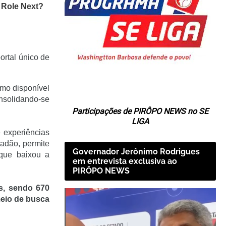
ortal único de
imo disponível
nsolidando-se
Participações de PIRÔPO NEWS no SE
LIGA
 experiências
dadão, permite
Governador Jerônimo Rodrigues
 que baixou a
em entrevista exclusiva ao
PIRÔPO NEWS
is, sendo 670
meio de busca