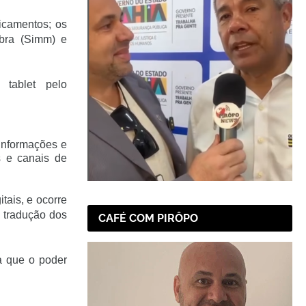
icamentos; os
bra (Simm) e
tablet pelo
 informações e
s e canais de
itais, e ocorre
m tradução dos
CAFÉ COM PIRÔPO
ra que o poder