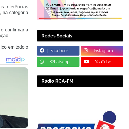
is referências
, na categoria
 e confirmar a
Redes Sociais
ação.
lico em todo o
Facebook
Instagram
Whatsapp
YouTube
Rádio RCA-FM