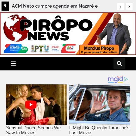
ACM Neto cumpre agenda em Nazaré e
destaca compromissos com a região do
Recôncavo durante coletiva ao Pirôpo News