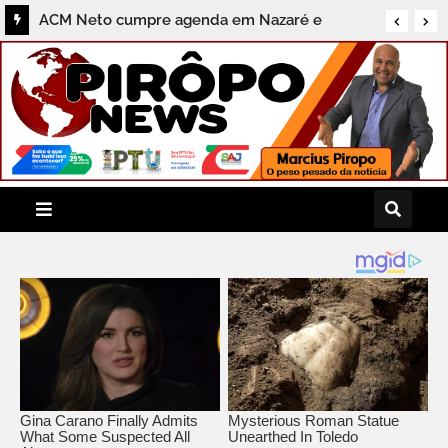
ACM Neto cumpre agenda em Nazaré e
destaca compromissos com a região do
Recôncavo durante coletiva ao Pirôpo News