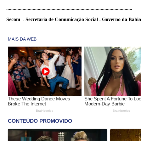
..............................
..............................
..............................
..........
Secom - Secretaria de Comunicação Social - Governo da Bahia