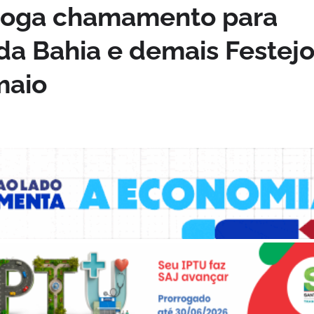
rroga chamamento para
da Bahia e demais Festej
maio