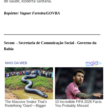
de saúde, Roberta Santana.
Repórter: Vagner Ferreira/GOVBA
..............................
..............................
..............................
..........
Secom - Secretaria de Comunicação Social - Governo da
Bahia