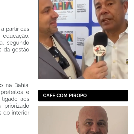
a partir das
 educação,
ta, segundo
s da gestão
o na Bahia.
prefeitos e
CAFÉ COM PIRÔPO
 ligado aos
 priorizado
do interior