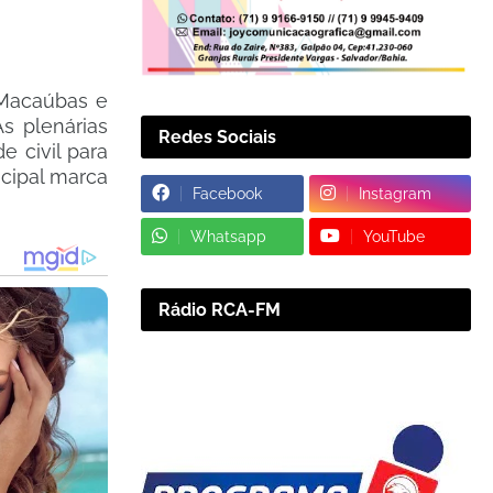
 Macaúbas e
s plenárias
Redes Sociais
e civil para
ncipal marca
Facebook
Instagram
Whatsapp
YouTube
Rádio RCA-FM