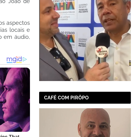
São João de
os aspectos
as locais e
ão em áudio,
CAFÉ COM PIRÔPO