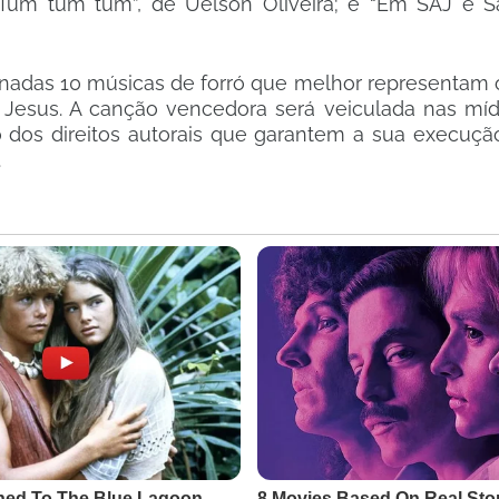
; “Tum tum tum”, de Uelson Oliveira; e “Em SAJ é 
ionadas 10 músicas de forró que melhor representam 
 Jesus. A canção vencedora será veiculada nas mídi
são dos direitos autorais que garantem a sua execuç
.