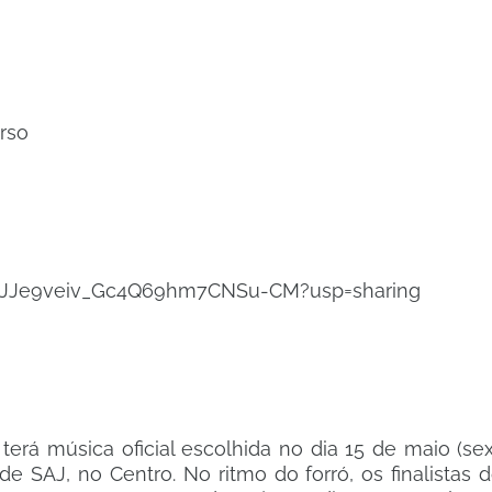
rso
-GCJJe9veiv_Gc4Q69hm7CNSu-CM?usp=sharing
erá música oficial escolhida no dia 15 de maio (sext
de SAJ, no Centro. No ritmo do forró, os finalistas