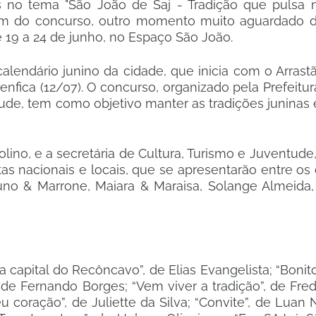
s no tema "São João de Saj - Tradição que pulsa n
ém do concurso, outro momento muito aguardado d
 19 a 24 de junho, no Espaço São João.
alendário junino da cidade, que inicia com o Arras
nfica (12/07). O concurso, organizado pela Prefeitur
ude, tem como objetivo manter as tradições juninas e
ino, e a secretária de Cultura, Turismo e Juventude, S
as nacionais e locais, que se apresentarão entre os 
uno & Marrone, Maiara & Maraisa, Solange Almeida
capital do Recôncavo”, de Elias Evangelista; “Bonito
 de Fernando Borges; “Vem viver a tradição”, de Fred
coração”, de Juliette da Silva; “Convite”, de Luan