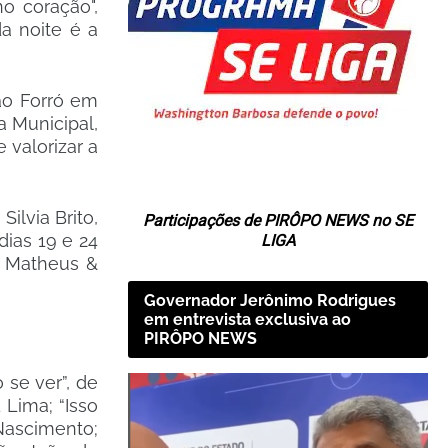
o coração",
a noite é a
tão Forró em
a Municipal,
 valorizar a
ilvia Brito,
Participações de PIRÔPO NEWS no SE
dias 19 e 24
LIGA
, Matheus &
Governador Jerônimo Rodrigues
em entrevista exclusiva ao
PIRÔPO NEWS
 se ver”, de
 Lima; “Isso
 Nascimento;