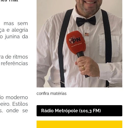
s, mas sem
a e alegria
o junina da
ra de ritmos
referências
confira matérias
 do moderno
iro. Estilos
s, onde se
Rádio Metrópole (101,3 FM)