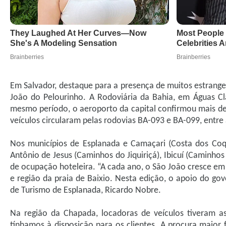
Em Salvador, destaque para a presença de muitos estrange
João do Pelourinho. A Rodoviária da Bahia, em Águas Cl
mesmo período, o aeroporto da capital confirmou mais de 
veículos circularam pelas rodovias BA-093 e BA-099, entre 
Nos municípios de Esplanada e Camaçari (Costa dos Coq
Antônio de Jesus (Caminhos do Jiquiriçá), Ibicuí (Caminh
de ocupação hoteleira. “A cada ano, o São João cresce e
e região da praia de Baixio. Nesta edição, o apoio do gov
de Turismo de Esplanada, Ricardo Nobre.
Na região da Chapada, locadoras de veículos tiveram as
tínhamos à disposição para os clientes. A procura maior 