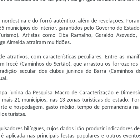
 nordestina e do forró autêntico, além de revelações. Fora
 municípios do interior, garantidos pelo Governo do Estado
Turismo). Artistas como Elba Ramalho, Geraldo Azevedo,
ge Almeida atraíram multidões.
atrativos, com características peculiares. Entre as mani
m Irecê (Caminhos do Sertão), que arrastou os forrozeiros 
tradição secular dos clubes juninos de Barra (Caminhos 
uai.
etapa junina da Pesquisa Macro de Caracterização e Dimen
mais 21 municípios, nas 13 zonas turísticas do estado. Fo
sporte e hospedagem, gasto médio, tempo de permanência na 
os turistas.
uisadores bilíngues, cujos dados irão produzir indicadores 
 é aplicada nas principais festas populares e outros event