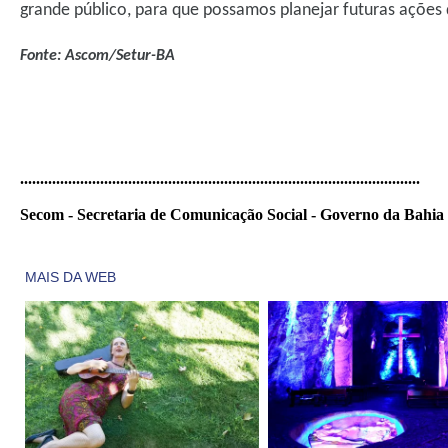
grande público, para que possamos planejar futuras ações d
Fonte: Ascom/Setur-BA
..............................
..............................
..............................
..........
Secom - Secretaria de Comunicação Social - Governo da Bahia