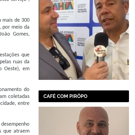
m mais de 300
, por meio da
 João Gomes,
festações que
pelas ruas da
do Oeste), em
sionamento do
CAFÉ COM PIRÔPO
ram coletadas
cidade, entre
de desempenho
os que atraem