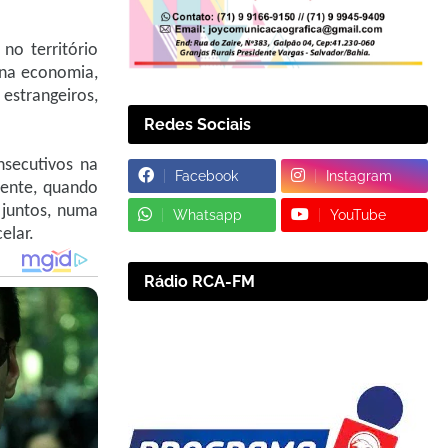
no território
 na economia,
 estrangeiros,
Redes Sociais
nsecutivos na
Facebook
Instagram
iente, quando
, juntos, numa
Whatsapp
YouTube
elar.
Rádio RCA-FM