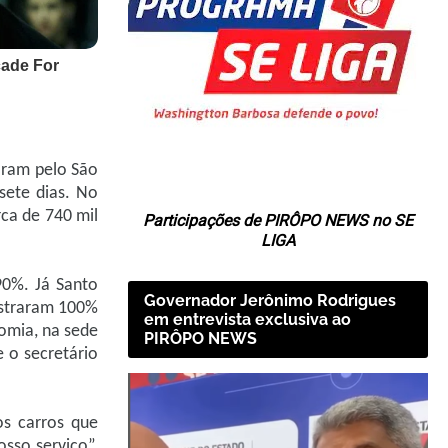
aram pelo São
sete dias. No
ca de 740 mil
Participações de PIRÔPO NEWS no SE
LIGA
90%. Já Santo
Governador Jerônimo Rodrigues
istraram 100%
em entrevista exclusiva ao
omia, na sede
PIRÔPO NEWS
e o secretário
os carros que
sso serviço”,