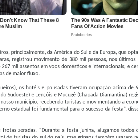
iros, principalmente, da América do Sul e da Europa, que opt
aras, registrou movimento de 380 mil pessoas, nos últimos 
267 mil assentos em voos domésticos e internacionais; e cer
as de maior fluxo.
ueiros), os hotéis e pousadas tiveram ocupação acima de 
os do Sudoeste) e Lençóis e Mucugê (Chapada Diamantina) reg
m nosso município, recebendo turistas e movimentando a econ
erno estadual foi fundamental para o sucesso da festa”, diss
 frotas zeradas. “Durante a festa junina, alugamos todos 
foi de turistas do sul do país, mas gringos também usaram no