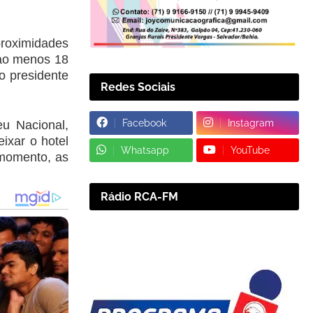
 proximidades
 ao menos 18
 o presidente
Redes Sociais
Facebook
Instagram
u Nacional,
ixar o hotel
Whatsapp
YouTube
 momento, as
Rádio RCA-FM