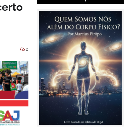
certo
0