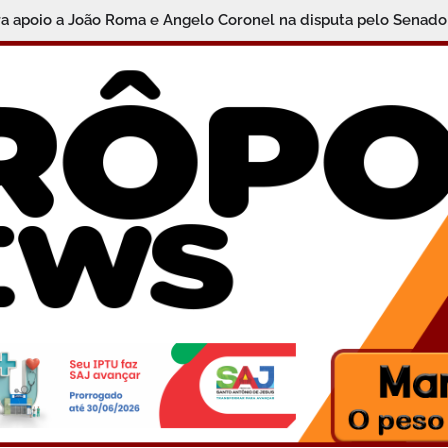
da Polícia Civil da Bahia começam nesta sexta; veja como parti