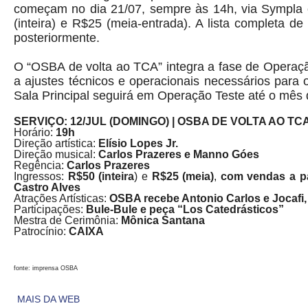
começam no dia 21/07, sempre às 14h, via Sympla e
(inteira) e R$25 (meia-entrada). A lista completa d
posteriormente.
O “OSBA de volta ao TCA” integra a fase de Operação
a ajustes técnicos e operacionais necessários para
Sala Principal seguirá em Operação Teste até o mês 
SERVIÇO: 12/JUL (DOMINGO) | OSBA DE VOLTA AO T
Horário:
19h
Direção artística:
Elísio Lopes Jr.
Direção musical:
Carlos Prazeres e Manno Góes
Regência:
Carlos Prazeres
Ingressos:
R$50 (inteira
) e
R$25 (meia)
,
com vendas a par
Castro Alves
Atrações Artísticas:
OSBA recebe Antonio Carlos e Jocafi,
Participações:
Bule-Bule e peça “Los Catedrásticos”
Mestra de Cerimônia:
Mônica Santana
Patrocínio:
CAIXA
fonte: imprensa OSBA