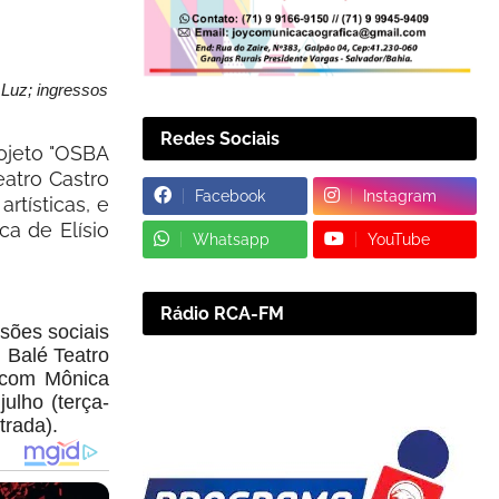
Luz; ingressos
Redes Sociais
rojeto "OSBA
eatro Castro
Facebook
Instagram
rtísticas, e
ca de Elísio
Whatsapp
YouTube
Rádio RCA-FM
sões sociais
 Balé Teatro
, com Mônica
ulho (terça-
trada).