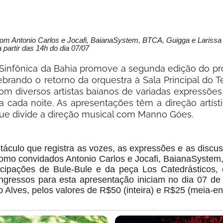
om Antonio Carlos e Jocafi, BaianaSystem, BTCA, Guigga e Larissa 
 partir das 14h do dia 07/07
ra Sinfônica da Bahia promove a segunda edição do p
brando o retorno da orquestra à Sala Principal do T
m diversos artistas baianos de variadas expressões a
 cada noite. As apresentações têm a direção artísti
que divide a direção musical com Manno Góes.
culo que registra as vozes, as expressões e as discus
 como convidados Antonio Carlos e Jocafi, BaianaSystem,
ticipações de Bule-Bule e da peça Los Catedrásticos
ressos para esta apresentação iniciam no dia 07 de j
ro Alves, pelos valores de R$50 (inteira) e R$25 (meia-en