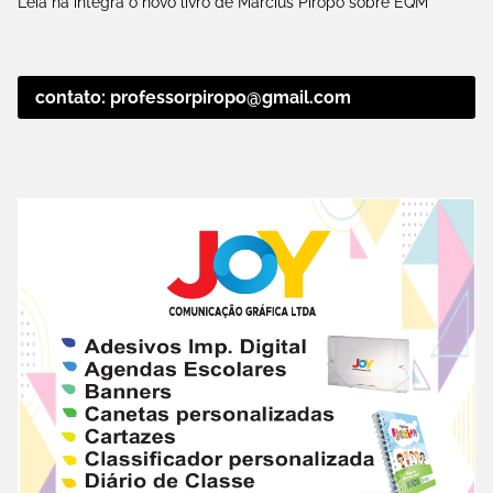
Leia na íntegra o novo livro de Marcius Pirôpo sobre EQM
contato: professorpiropo@gmail.com