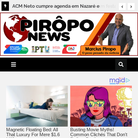
ACM Neto cumpre agenda em Nazaré e
destaca compromissos com a região do
Recôncavo durante coletiva ao Pirôpo News