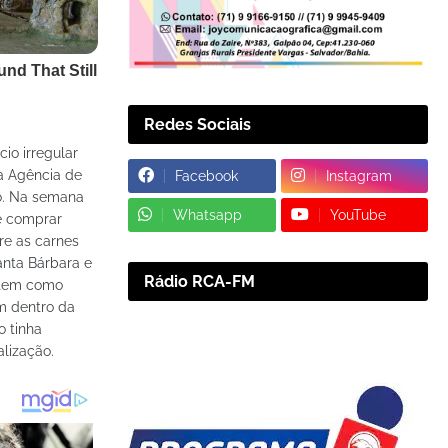
Redes Sociais
io irregular
da Agência de
Facebook
Instagram
do. Na semana
Whatsapp
YouTube
e comprar
re as carnes
anta Bárbara e
Rádio RCA-FM
o tem como
em dentro da
o tinha
lização.