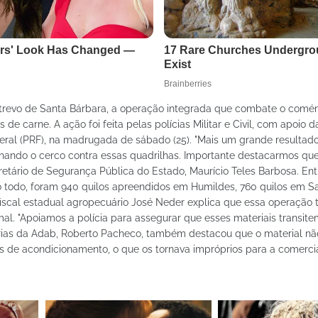
trevo de Santa Bárbara, a operação integrada que combate o comérc
 carne. A ação foi feita pelas polícias Militar e Civil, com apoio 
deral (PRF), na madrugada de sábado (25). "Mais um grande resulta
hando o cerco contra essas quadrilhas. Importante destacarmos qu
retário de Segurança Pública do Estado, Maurício Teles Barbosa. Ent
o todo, foram 940 quilos apreendidos em Humildes, 760 quilos em S
 fiscal estadual agropecuário José Neder explica que essa operaçã
imal. "Apoiamos a polícia para assegurar que esses materiais transit
tárias da Adab, Roberto Pacheco, também destacou que o material nã
s de acondicionamento, o que os tornava impróprios para a comercia