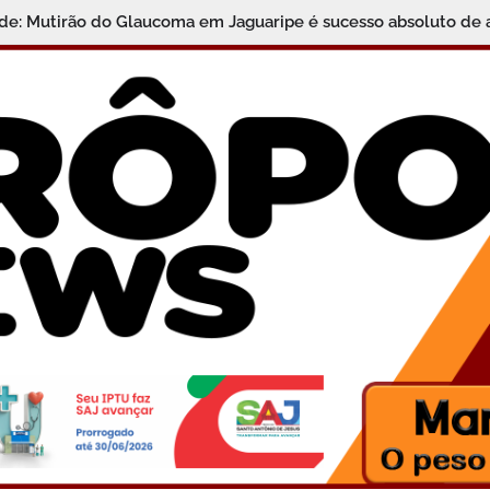
gância, Qualidade e Descontos Especiais no Centro de Santo An
úde: Mutirão do Glaucoma em Jaguaripe é sucesso absoluto d