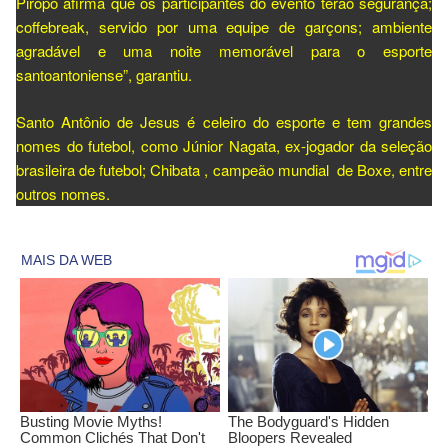
Piropo afirma que os participantes do evento terão segurança;
coffebreak, servido por uma equipe de garçons; ambiente
agradável e uma noite memorável para o esporte
santoantoniense”, garantiu.
Santo Antônio de Jesus é celeiro do esporte e tem grandes
nomes do futebol, como Júnior Nagata, ex-jogador da seleção
brasileira de futebol; Chibata , campeão mundial de Boxe, entre
outros nomes.