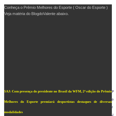
Conheça o Prêmio Melhores do Esporte ( Oscar do Esporte )
Veja matéria do BlogdoValente abaixo.
P
SAJ: Com presença do presidente no Brasil da WFM, 2ª edição do Prêmio
o
Melhores do Esporte premiará desportistas destaques de diversas
r
modalidades
J