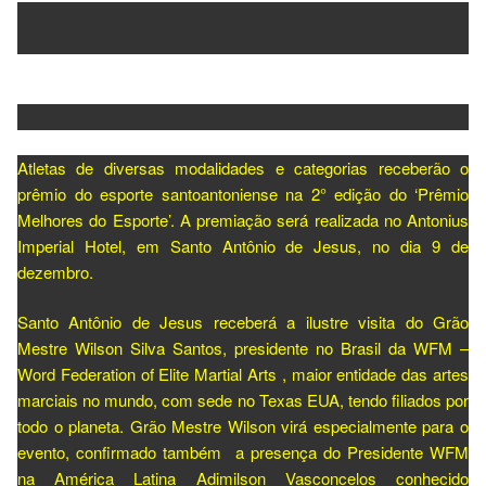
Atletas de diversas modalidades e categorias receberão o
prêmio do esporte santoantoniense na 2° edição do ‘Prêmio
Melhores do Esporte’. A premiação será realizada no Antonius
Imperial Hotel, em Santo Antônio de Jesus, no dia 9 de
dezembro.
Santo Antônio de Jesus receberá a ilustre visita do Grão
Mestre Wilson Silva Santos, presidente no Brasil da WFM –
Word Federation of Elite Martial Arts , maior entidade das artes
marciais no mundo, com sede no Texas EUA, tendo filiados por
todo o planeta. Grão Mestre Wilson virá especialmente para o
evento, confirmado também a presença do Presidente WFM
na América Latina Adimilson Vasconcelos conhecido