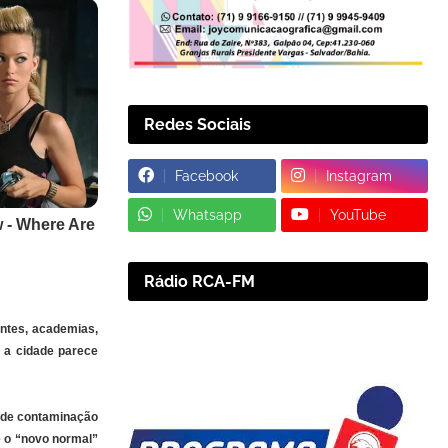
Redes Sociais
Facebook
Instagram
Whatsapp
YouTube
Rádio RCA-FM
antes, academias,
, a cidade parece
a de contaminação
e o “novo normal”