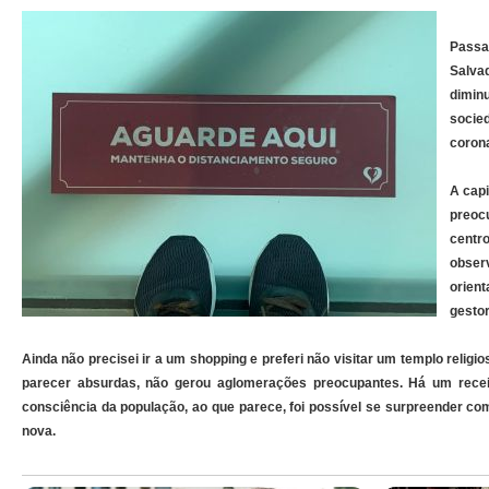
Passa
Salva
dimin
socie
corona
A capi
preoc
centr
obser
orient
gestor
Ainda não precisei ir a um shopping e preferi não visitar um templo relig
parecer absurdas, não gerou aglomerações preocupantes. Há um receio 
consciência da população, ao que parece, foi possível se surpreender com
nova.