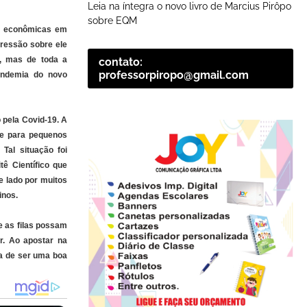
Leia na íntegra o novo livro de Marcius Pirôpo
sobre EQM
es econômicas em
pressão sobre ele
s, mas de toda a
contato:
professorpiropo@gmail.com
andemia do novo
 pela Covid-19. A
e para pequenos
Tal situação foi
ê Científico que
e lado por muitos
inos.
e as filas possam
r. Ao apostar na
xa de ser uma boa