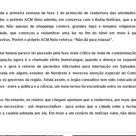
da a primeira semana da fase 1 do protocolo de reabertura das atividad
dor, o prefeito ACM Neto admitiu, em conversa com o Bahia Notícias, que a 
uiu. Não apenas de shoppings centers, grandes lojas e templos religioso
dade, que começou a vislumbrar uma luz no fim do túnel em meio à p
vírus. Porém o próprio ACM Neto reforça: “Não dá para relaxar”.
tal baiana parece ter passado pela fase mais crítica da onda de contaminação
upação agora é o chamado efeito bumerangue, quando a doença se expand
os e gera o retorno de pacientes infectados para internação em Salvador. 
vada em alguns estados do Nordeste e mereceu atenção especial do Comit
a os governos da região. Ainda assim, o órgão consultivo tem sido colocado d
es - entre a política e a ciência, um meio termo foi encontrado entre os nordest
ioso. No entanto, os relatos que chegam apontam que a reabertura, por mais qu
necessário - até imprescindível - para evitar que a cidade volte a fecha
 a cautela adotada por ela. Em meio a um cenário de notícias ruins, não dei