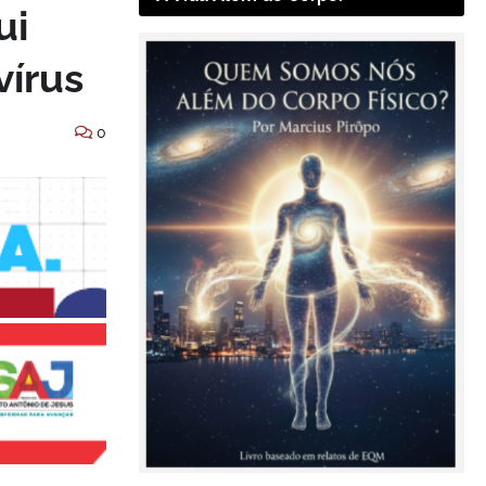
ui
vírus
0