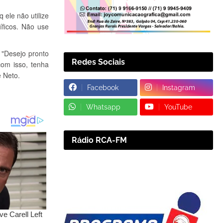
 ele não utilize
íficos. Não use
"Desejo pronto
Redes Sociais
om isso, tenha
e Neto.
Facebook
Instagram
Whatsapp
YouTube
Rádio RCA-FM