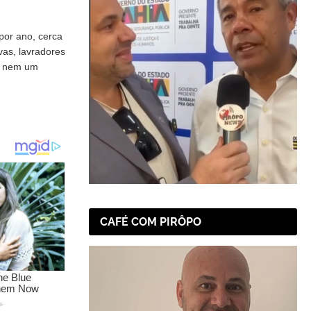
por ano, cerca
vas, lavradores
be nem um
CAFÉ COM PIRÔPO