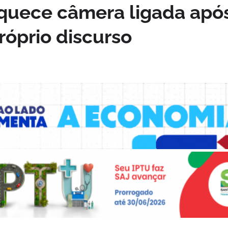
esquece câmera ligada apó
róprio discurso