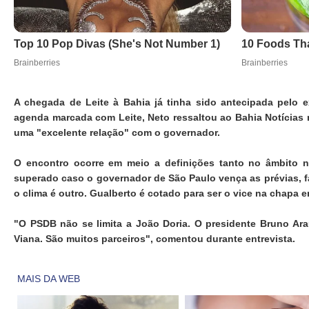
A chegada de Leite à Bahia já tinha sido antecipada pelo 
agenda marcada com Leite, Neto ressaltou ao Bahia Notícias n
uma "excelente relação" com o governador.
O encontro ocorre em meio a definições tanto no âmbito n
superado caso o governador de São Paulo vença as prévias, fa
o clima é outro. Gualberto é cotado para ser o vice na chapa
"O PSDB não se limita a João Doria. O presidente Bruno Ar
Viana. São muitos parceiros", comentou durante entrevista.