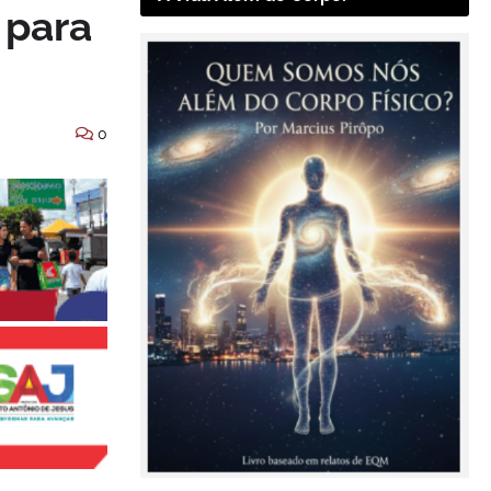
 para
0