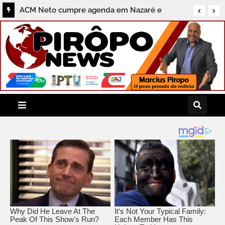
ACM Neto cumpre agenda em Nazaré e
destaca compromissos com a região do
Recôncavo durante coletiva ao Pirôpo News