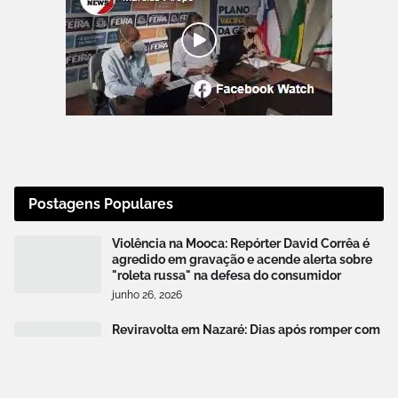
Postagens Populares
Violência na Mooca: Repórter David Corrêa é
agredido em gravação e acende alerta sobre
"roleta russa" na defesa do consumidor
junho 26, 2026
Reviravolta em Nazaré: Dias após romper com
Prefeito Benon, ex-secretário Naian Braga
declara apoio ao deputado Rogério Andrade
julho 10, 2026