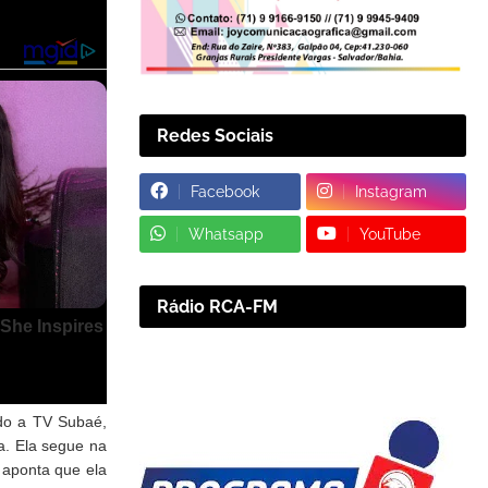
Redes Sociais
Facebook
Instagram
Whatsapp
YouTube
Rádio RCA-FM
do a TV Subaé,
a. Ela segue na
 aponta que ela