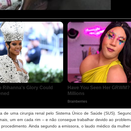
a de uma cirurgia renal pelo Sistema Único de Saúde (SUS). Segun
enais, um em cada rim – e não consegue trabalhar devido ao problem
 o procedimento. Ainda segundo a emissora, o laudo médico da mulher