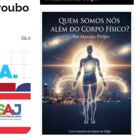
roubo
0