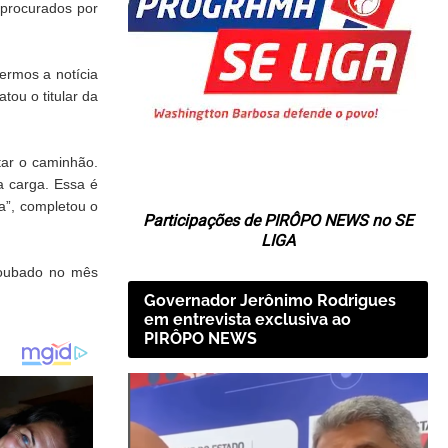
 procurados por
bermos a notícia
tou o titular da
tar o caminhão.
a carga. Essa é
a”, completou o
Participações de PIRÔPO NEWS no SE
LIGA
 roubado no mês
Governador Jerônimo Rodrigues
em entrevista exclusiva ao
PIRÔPO NEWS