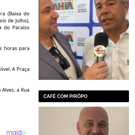
ra (Baixa do
is de Julho),
a do Paraíso
s horas para
vel. A Praça
 Alves, a Rua
CAFÉ COM PIRÔPO