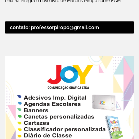
Leia na íntegra o novo livro de Marcius Pirôpo sobre EQM
contato: professorpiropo@gmail.com