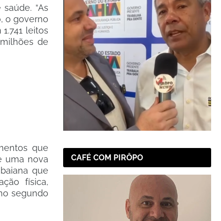
 saúde. “As
o, o governo
1.741 leitos
 milhões de
imentos que
CAFÉ COM PIRÔPO
 e uma nova
 baiana que
ção física,
m no segundo