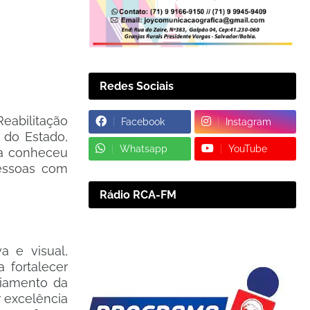
Redes Sociais
Reabilitação
Facebook
Instagram
 do Estado,
Whatsapp
YouTube
lha conheceu
pessoas com
Rádio RCA-FM
a e visual,
 fortalecer
ciamento da
r excelência