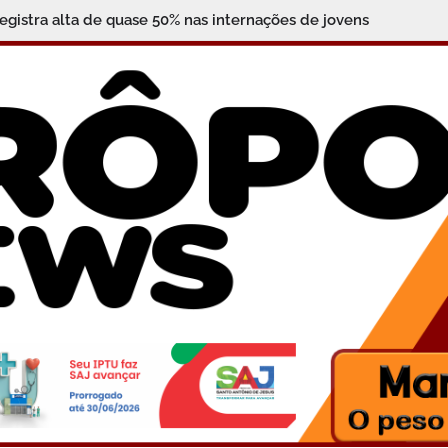
 Jaguaripe celebra a aprovação de 61 alunos na 2ª fase da O