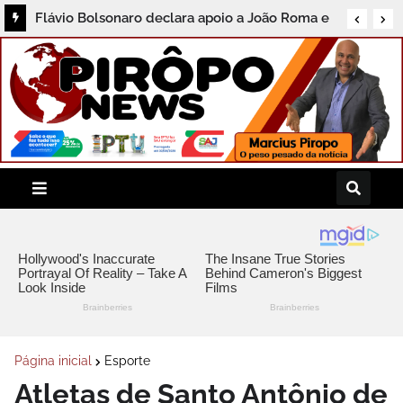
Inscrições para concurso da Polícia Civil da
Flávio Bolsonaro declara apoio a João Roma e
Bahia começam nesta sexta; veja como
Angelo Coronel na disputa pelo Senado na
participar
Bahia
Página inicial
Esporte
Atletas de Santo Antônio de