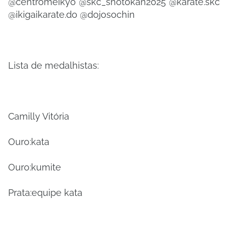
@centromeikyo @skc_shotokan2025 @karate.skc
@ikigaikarate.do @dojosochin
Lista de medalhistas:
Camilly Vitória
Ouro:kata
Ouro:kumite
Prata:equipe kata