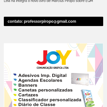
Leia na íntegra o novo livro de Marcius Pirôpo sobre EQM
contato: professorpiropo@gmail.com