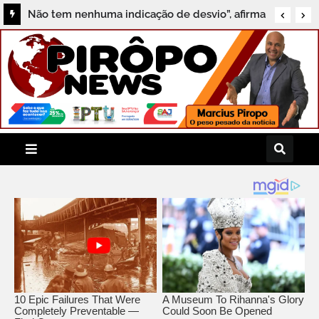
Não tem nenhuma indicação de desvio”, afirma
Professor Tone sobre investigação do MPF em
Aratuípe