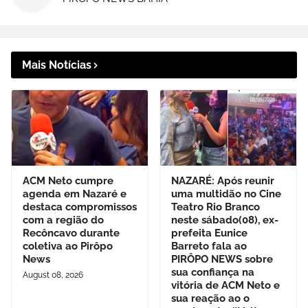
Mais Notícias
ACM Neto cumpre
NAZARÉ: Após reunir
agenda em Nazaré e
uma multidão no Cine
destaca compromissos
Teatro Rio Branco
com a região do
neste sábado(08), ex-
Recôncavo durante
prefeita Eunice
coletiva ao Pirôpo
Barreto fala ao
News
PIRÔPO NEWS sobre
sua confiança na
August 08, 2026
vitória de ACM Neto e
sua reação ao o