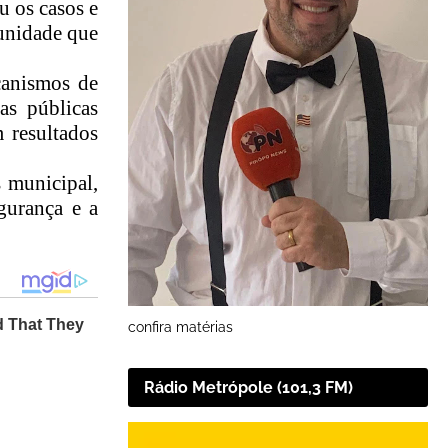
 os casos e
punidade que
canismos de
as públicas
 resultados
s municipal,
gurança e a
confira matérias
Rádio Metrópole (101,3 FM)