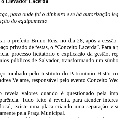
u o Elevador Lacerda
go, para onde foi o dinheiro e se há autorização le
ação do equipamento
ar o prefeito Bruno Reis, no dia 28, após a cessão
ço privado de festas, o “Conceito Lacerda”. Para a 
cia, processo licitatório e explicação da gestão, r
mônios públicos de Salvador, transformando um símb
ço tombado pelo Instituto do Patrimônio Histórico 
Andrea Velame, responsável pelo evento Conceito We
ão revela valores quando é questionado pela im
arência. Tudo feito à revelia, para atender intere
 local, existe uma placa criando uma separação visí
riamente pela Praça Municipal.