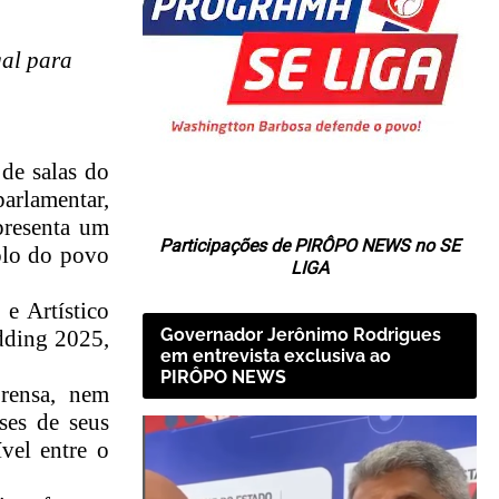
gal para
 de salas do
parlamentar,
epresenta um
Participações de PIRÔPO NEWS no SE
olo do povo
LIGA
e Artístico
Governador Jerônimo Rodrigues
dding 2025,
em entrevista exclusiva ao
PIRÔPO NEWS
prensa, nem
sses de seus
vel entre o