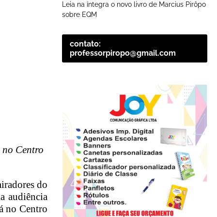
Leia na íntegra o novo livro de Marcius Pirôpo
sobre EQM
contato:
professorpiropo@gmail.com
, no Centro
miradores do
a audiência
rá no Centro