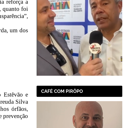
ia reforça a
, quanto foi
nsparência”,
erda, um dos
CAFÉ COM PIRÔPO
o Estêvão e
Ireuda Silva
hos órfãos,
de prevenção