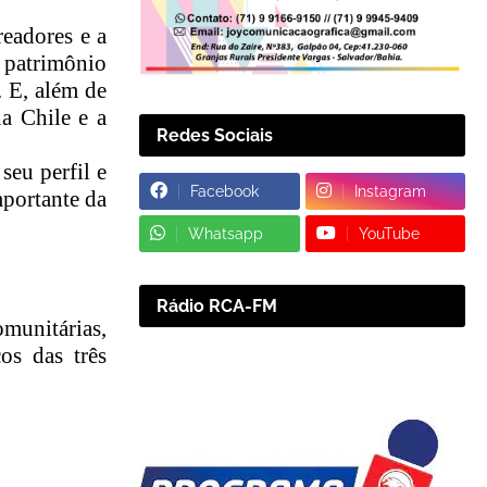
readores e a
 patrimônio
. E, além de
ua Chile e a
Redes Sociais
seu perfil e
Facebook
Instagram
mportante da
Whatsapp
YouTube
Rádio RCA-FM
munitárias,
os das três