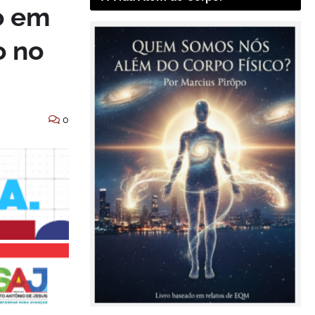
o em
o no
0