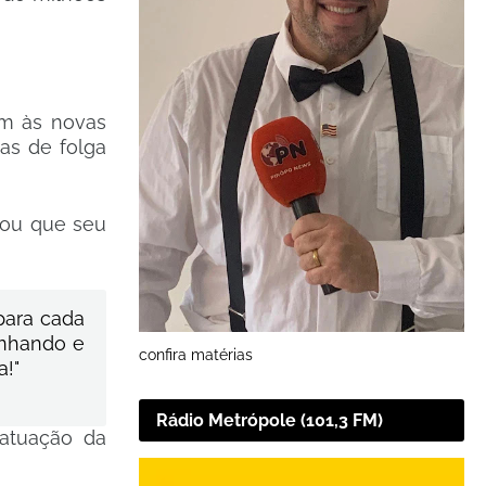
em às novas
ias de folga
çou que seu
para cada
anhando e
confira matérias
a!"
Rádio Metrópole (101,3 FM)
atuação da