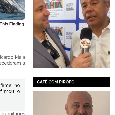
icardo Maia
tecederam a
CAFÉ COM PIRÔPO
 firme no
firmou o
l de milhões