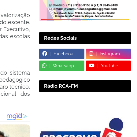
valorização
dolescente.
r Executivo,
das escolas
Redes Sociais
Facebook
Instagram
Whatsapp
YouTube
 do sistema
 pedagógico
Rádio RCA-FM
ro técnico,
cional dos