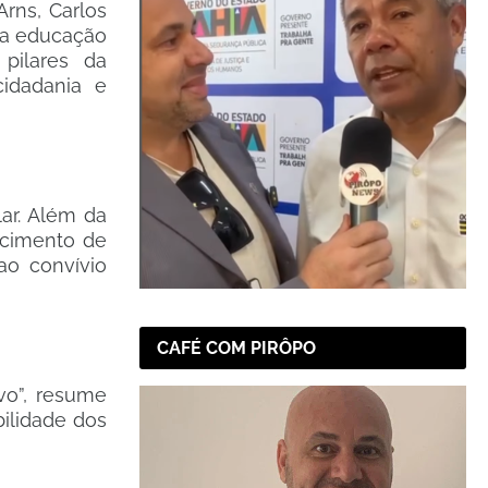
rns, Carlos
da educação
pilares da
cidadania e
ar. Além da
ecimento de
ao convívio
CAFÉ COM PIRÔPO
vo”, resume
ilidade dos