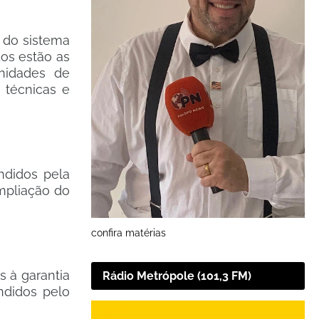
 do sistema
dos estão as
nidades de
 técnicas e
ndidos pela
mpliação do
confira matérias
s à garantia
Rádio Metrópole (101,3 FM)
ndidos pelo